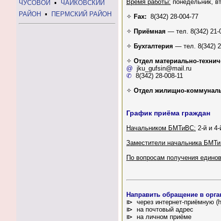
Время работы:
понедельник, вт
ЧУСОВОЙ
▪
ЧАЙКОВСКИЙ
РАЙОН
▪
ПЕРМСКИЙ РАЙОН
✧
Fax:
8(342) 28-004-77
✧
Приёмная
— тел. 8(342) 21-
✧
Бухгалтерия
— тел. 8(342) 2
✧
Отдел материально-технич
@
jku_gufsin@mail.ru
✆
8(342) 28-008-11
✧
Отдел жилищно-коммуналь
График приёма граждан
Начальником БМТиВС:
2-й и 4
Заместители начальника БМТи
По вопросам получения едино
Направить обращение в орг
⧐ через интернет-приёмную (http
⧐ на почтовый адрес
⧐ на личном приёме