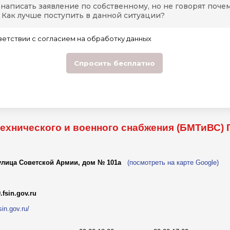
технического и военного снабжения (БМТиВС)
 улица Советской Армии, дом № 101а
(посмотреть на карте Google)
fsin.gov.ru
sin.gov.ru/