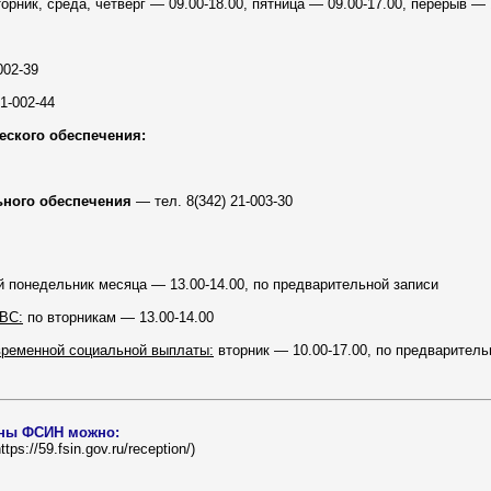
орник, среда, четверг — 09.00-18.00, пятница — 09.00-17.00, перерыв — 
002-39
1-002-44
еского обеспечения:
ного обеспечения
— тел. 8(342) 21-003-30
-й понедельник месяца — 13.00-14.00, по предварительной записи
ВС:
по вторникам — 13.00-14.00
временной социальной выплаты:
вторник — 10.00-17.00, по предваритель
аны ФСИН можно:
s://59.fsin.gov.ru/reception/)