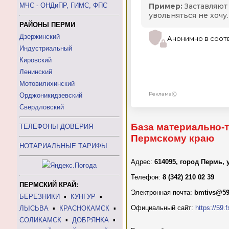
МЧС - ОНДиПР, ГИМС, ФПС
РАЙОНЫ ПЕРМИ
Дзержинский
Индустриальный
Кировский
Ленинский
Мотовилихинский
Орджоникидзевский
Свердловский
База материально-
ТЕЛЕФОНЫ ДОВЕРИЯ
Пермскому краю
НОТАРИАЛЬНЫЕ ТАРИФЫ
Адрес:
614095, город Пермь,
Телефон:
8 (342) 210 02 39
ПЕРМСКИЙ КРАЙ:
Электронная почта:
bmtivs@59.
БЕРЕЗНИКИ
▪
КУНГУР
▪
Официальный сайт:
https://59.f
ЛЫСЬВА
▪
КРАСНОКАМСК
▪
СОЛИКАМСК
▪
ДОБРЯНКА
▪